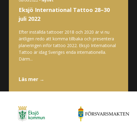
08/06/2022 •
Nyhet
Eksjö International Tattoo 28–30
juli 2022
Efter inställda tattooer 2018 och 2020 är vi nu
äntligen redo att komma tillbaka och presentera
planeringen inför tattoo 2022. Eksjö International
Tattoo är idag Sveriges enda internationella.
Därm...
Läs mer →