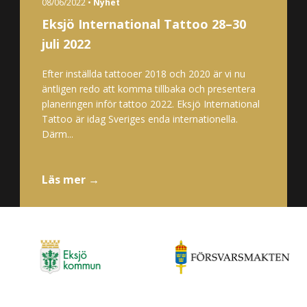
08/06/2022 •
Nyhet
Eksjö International Tattoo 28–30
juli 2022
Efter inställda tattooer 2018 och 2020 är vi nu
äntligen redo att komma tillbaka och presentera
planeringen inför tattoo 2022. Eksjö International
Tattoo är idag Sveriges enda internationella.
Därm...
Läs mer →