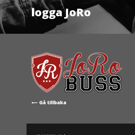
logga JoRo
Gå tillbaka