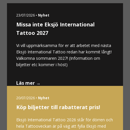
23/07/2026 •
Nyhet
Missa inte Eksjö International
Tattoo 2027
Vi vill uppmärksamma för er att arbetet med nästa
Eksjö International Tattoo redan har kommit långt!
Välkomna sommaren 2027! (Information om
biljetter etc kommer i höst)
Läs mer →
20/07/2026 •
Nyhet
Köp biljetter till rabatterat pris!
Eksjö International Tattoo 2026 står för dörren och
hela Tattooveckan är på väg att fylla Eksjö med