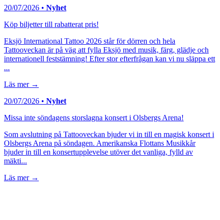
20/07/2026 •
Nyhet
Köp biljetter till rabatterat pris!
Eksjö International Tattoo 2026 står för dörren och hela
Tattooveckan är på väg att fylla Eksjö med musik, färg, glädje och
internationell feststämning! Efter stor efterfrågan kan vi nu släppa ett
...
Läs mer →
20/07/2026 •
Nyhet
Missa inte söndagens storslagna konsert i Olsbergs Arena!
Som avslutning på Tattooveckan bjuder vi in till en magisk konsert i
Olsbergs Arena på söndagen. Amerikanska Flottans Musikkår
bjuder in till en konsertupplevelse utöver det vanliga, fylld av
mäkti...
Läs mer →