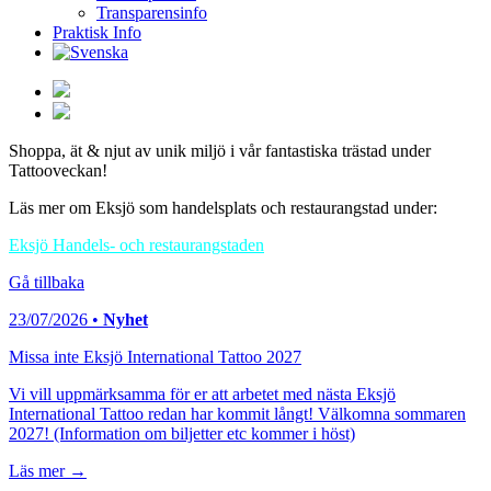
Transparensinfo
Praktisk Info
Shoppa, ät & njut av unik miljö i vår fantastiska trästad under
Tattooveckan!
Läs mer om Eksjö som handelsplats och restaurangstad under:
Eksjö Handels- och restaurangstaden
Gå tillbaka
23/07/2026 •
Nyhet
Missa inte Eksjö International Tattoo 2027
Vi vill uppmärksamma för er att arbetet med nästa Eksjö
International Tattoo redan har kommit långt! Välkomna sommaren
2027! (Information om biljetter etc kommer i höst)
Läs mer →