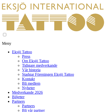
Meny
Eksjö Tattoo
Press
Om Eksjö Tattoo
Tidigare medverkande
Vår historia
Stadgar Föreningen Eksjö Tattoo
Kontakt
Bli medlem
Nyheter
Medverkande 2026
Biljetter
Partners
Partners
Bli vår partner