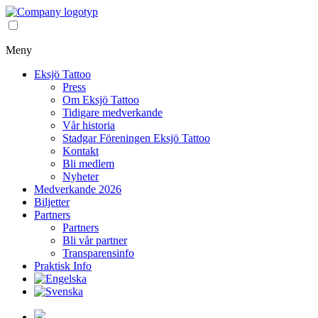
Meny
Eksjö Tattoo
Press
Om Eksjö Tattoo
Tidigare medverkande
Vår historia
Stadgar Föreningen Eksjö Tattoo
Kontakt
Bli medlem
Nyheter
Medverkande 2026
Biljetter
Partners
Partners
Bli vår partner
Transparensinfo
Praktisk Info