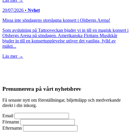
Läs mer →
20/07/2026 •
Nyhet
Missa inte söndagens storslagna konsert i Olsbergs Arena!
Som avslutning på Tattooveckan bjuder vi in till en magisk konsert i
Olsbergs Arena på söndagen. Amerikanska Flottans Musikkår
bjuder in till en konsertupplevelse utöver det vanliga, fylld av
mäkti...
Läs mer →
Prenumerera på vårt nyhetsbrev
Få senaste nytt om föreställningar, biljettsläpp och medverkande
direkt i din inkorg.
Email
Förnamn
Efternamn