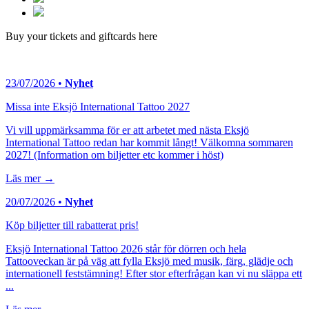
Buy your tickets and giftcards here
23/07/2026 •
Nyhet
Missa inte Eksjö International Tattoo 2027
Vi vill uppmärksamma för er att arbetet med nästa Eksjö
International Tattoo redan har kommit långt! Välkomna sommaren
2027! (Information om biljetter etc kommer i höst)
Läs mer →
20/07/2026 •
Nyhet
Köp biljetter till rabatterat pris!
Eksjö International Tattoo 2026 står för dörren och hela
Tattooveckan är på väg att fylla Eksjö med musik, färg, glädje och
internationell feststämning! Efter stor efterfrågan kan vi nu släppa ett
...