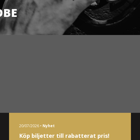
OBE
20/07/2026 •
Nyhet
Köp biljetter till rabatterat pris!