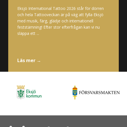
Eksjö International Tattoo 2026 står för dörren
och hela Tattooveckan är på väg att fylla Eksjö
med musik, färg, glädje och internationell
feststämning! Efter stor efterfrågan kan vi nu
släppa ett ...
Läs mer →