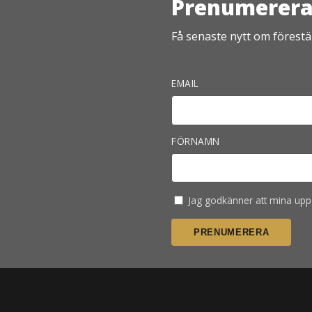
Prenumerera 
Få senaste nytt om förestäl
EMAIL
FÖRNAMN
Jag godkänner att mina uppg