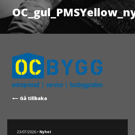
OC_gul_PMSYellow_n
Gå tillbaka
23/07/2026 •
Nyhet