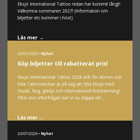
Eksjö International Tattoo redan har kommit långt!
Välkomna sommaren 2027! (Information om
biljetter etc kommer i höst)
Läs mer →
20/07/2026 •
Nyhet
Köp biljetter till rabatterat pris!
Eksjö International Tattoo 2026 står för dörren och
hela Tattooveckan är på väg att fylla Eksjö med
musik, färg, glädje och internationell feststämning!
Efter stor efterfrågan kan vi nu släppa ett ...
Läs mer →
20/07/2026 •
Nyhet