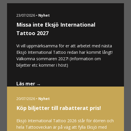
23/07/2026 •
Nyhet
Missa inte Eksjö International
Tattoo 2027
Vi vill uppmärksamma för er att arbetet med nästa
Eksjö International Tattoo redan har kommit långt!
Välkomna sommaren 2027! (Information om
biljetter etc kommer i höst)
Läs mer →
20/07/2026 •
Nyhet
Köp biljetter till rabatterat pris!
Eksjö International Tattoo 2026 står för dörren och
hela Tattooveckan är på väg att fylla Eksjö med