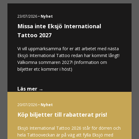
23/07/2026 •
Nyhet
Missa inte Eksjö International
Tattoo 2027
Vi vill uppmärksamma för er att arbetet med nästa
Eksjö International Tattoo redan har kommit långt!
Välkomna sommaren 2027! (Information om
biljetter etc kommer i höst)
Läs mer →
20/07/2026 •
Nyhet
Köp biljetter till rabatterat pris!
Eksjö International Tattoo 2026 står för dörren och
hela Tattooveckan är på väg att fylla Eksjö med