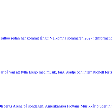
al Tattoo redan har kommit långt! Välkomna sommaren 2027! (Information
 på väg att fylla Eksjö med musik, färg, glädje och internationell festst
Olsbergs Arena på söndagen. Amerikanska Flottans Musikkår bjuder in til