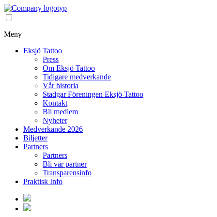
Meny
Eksjö Tattoo
Press
Om Eksjö Tattoo
Tidigare medverkande
Vår historia
Stadgar Föreningen Eksjö Tattoo
Kontakt
Bli medlem
Nyheter
Medverkande 2026
Biljetter
Partners
Partners
Bli vår partner
Transparensinfo
Praktisk Info