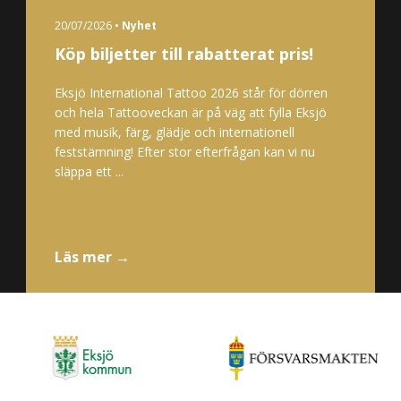
20/07/2026 •
Nyhet
Köp biljetter till rabatterat pris!
Eksjö International Tattoo 2026 står för dörren
och hela Tattooveckan är på väg att fylla Eksjö
med musik, färg, glädje och internationell
feststämning! Efter stor efterfrågan kan vi nu
släppa ett ...
Läs mer →