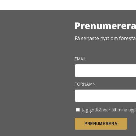
Prenumerera 
Få senaste nytt om förestäl
EMAIL
FÖRNAMN
Jag godkänner att mina uppg