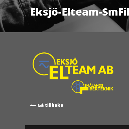
Eksjö-Elteam-SmFi
Gå tillbaka